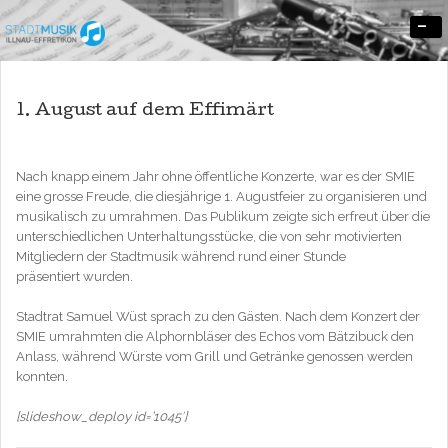
-
Stadtmusik Illnau-Effretikon
SMIE
1. August auf dem Effimärt
Nach knapp einem Jahr ohne öffentliche Konzerte, war es der SMIE
eine grosse Freude, die diesjährige 1. Augustfeier zu organisieren und
musikalisch zu umrahmen. Das Publikum zeigte sich erfreut über die
unterschiedlichen Unterhaltungsstücke, die von sehr motivierten
Mitgliedern der Stadtmusik während rund einer Stunde
präsentiert wurden.
Stadtrat Samuel Wüst sprach zu den Gästen. Nach dem Konzert der
SMIE umrahmten die Alphornbläser des Echos vom Bätzibuck den
Anlass, während Würste vom Grill und Getränke genossen werden
konnten.
[slideshow_deploy id=’1045′]